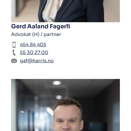
Gerd Aaland Fagerli
Advokat (H) / partner
454 84 405
55 30 27 00
gaf@harris.no