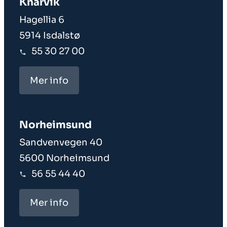
Knarvik
Hagellia 6
5914 Isdalstø
55 30 27 00
Mer info
Norheim­sund
Sandvenvegen 40
5600 Norheimsund
56 55 44 40
Mer info