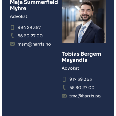
Maja Summerfield
Myhre
S
Advokat
994 28 357
55 30 27 00
msm@harris.no
Tobias Bergem
Mayandia
Advokat
917 39 363
55 30 27 00
tma@harris.no