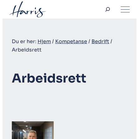
Søk
Hopp
til
innhold
Du er her:
Hjem
/
Kompetanse
/
Bedrift
/
Arbeidsrett
Arbeidsrett