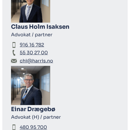
Claus Holm Isaksen
Advokat / partner
916 16 782
55 30 27 00
chi@harris.no
Einar Drægebø
Advokat (H) / partner
480 95 700