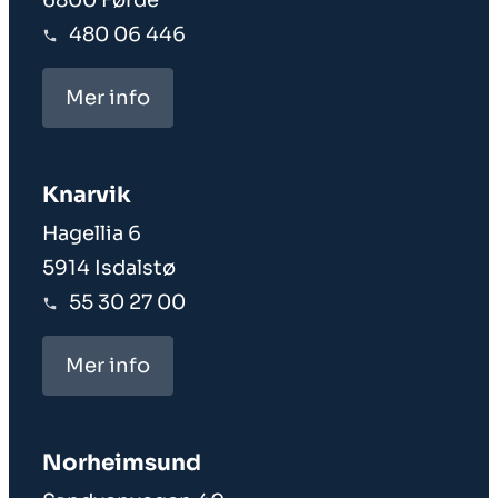
480 06 446
Mer info
Knarvik
Hagellia 6
5914 Isdalstø
55 30 27 00
Mer info
Norheim­sund