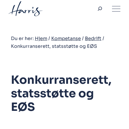
Søk
Hopp
til
innhold
Du er her:
Hjem
/
Kompetanse
/
Bedrift
/
Konkurranserett, statsstøtte og EØS
Konkurranserett,
statsstøtte og
EØS