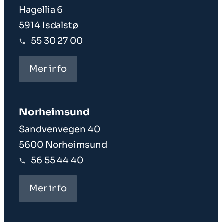
Hagellia 6
5914 Isdalstø
55 30 27 00
Mer info
Norheim­sund
Sandvenvegen 40
5600 Norheimsund
56 55 44 40
Mer info