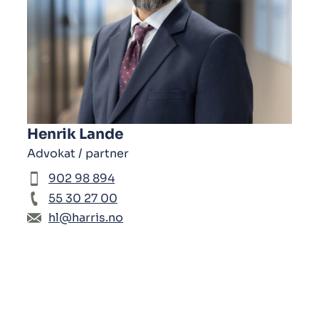
Henrik Lande
Advokat / partner
902 98 894
55 30 27 00
hl@harris.no