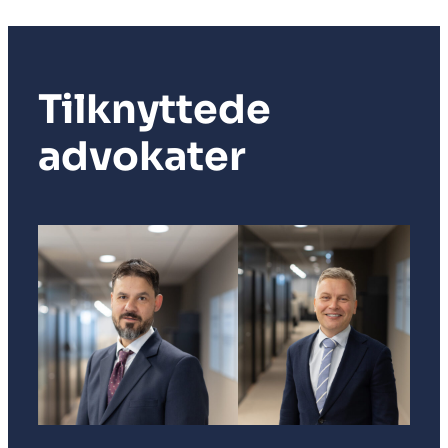
Tilknyttede
advokater
A