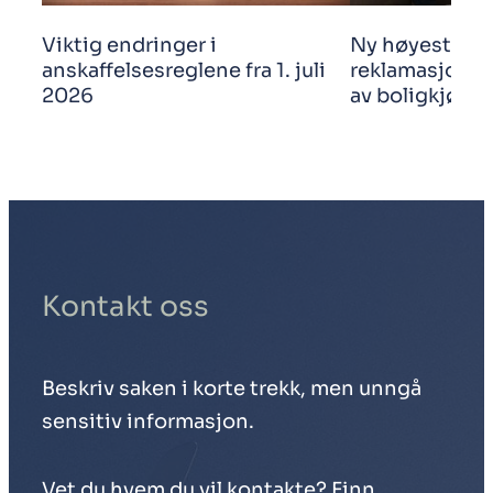
Viktig endringer i
Ny høyestere
anskaffelsesreglene fra 1. juli
reklamasjonsf
2026
av boligkjøp
Kontakt oss
Beskriv saken i korte trekk, men unngå
sensitiv informasjon.
Vet du hvem du vil kontakte?
Finn