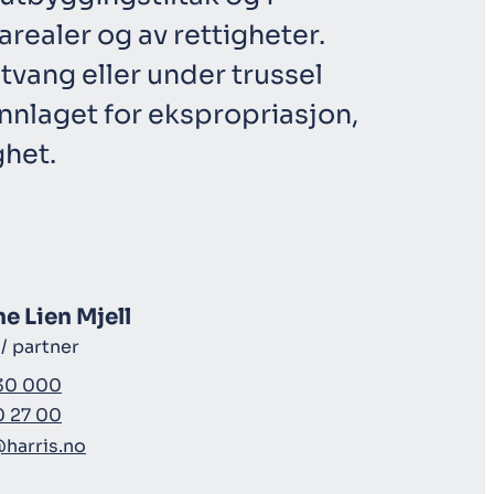
realer og av rettigheter.
 tvang eller under trussel
nlaget for ekspropriasjon,
ghet.
e Lien Mjell
/ partner
30 000
0 27 00
harris.no