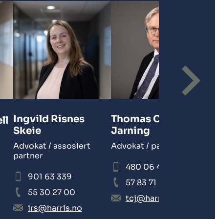
Bø
Ad
Ingvild Risnes
Thomas Christian
ll
Skeie
Jarning
Advokat / assosiert
Advokat / partner
partner
480 06 446
901 63 339
57 83 71 00
55 30 27 00
tcj@harris.no
irs@harris.no