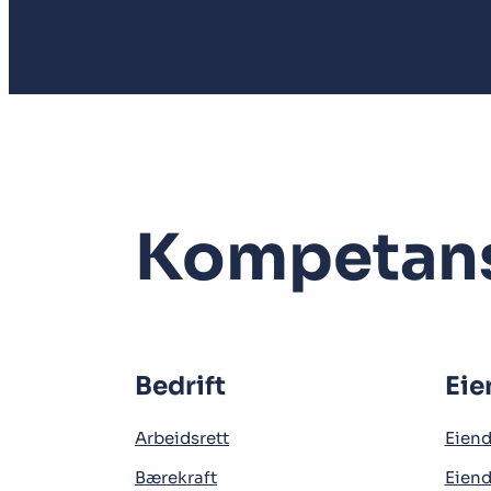
Kompetan
Bedrift
Ei
Arbeidsrett
Eien
Bærekraft
Eien