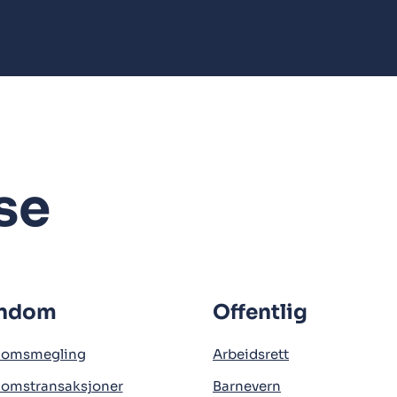
se
endom
Offentlig
domsmegling
Arbeidsrett
domstransaksjoner
Barnevern