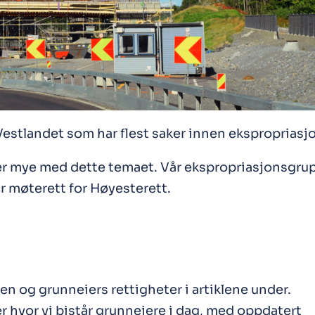
 Vestlandet som har flest saker innen ekspropriasj
er mye med dette temaet. Vår ekspropriasjonsgru
ar møterett for Høyesterett.
n og grunneiers rettigheter i artiklene under.
er hvor vi bistår grunneiere i dag, med oppdatert