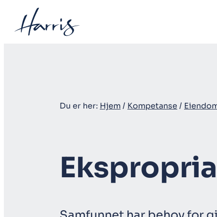
Hopp
til
innhold
Du er her:
Hjem
/
Kompetanse
/
Eiendo
Ekspropria
Samfunnet har behov for gj