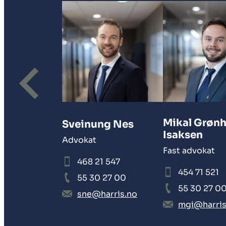
Mikal Grøn
Sveinung Nes
Isaksen
Advokat
Fast advokat
468 21 547
454 71 521
55 30 27 00
55 30 27 0
sne@harris.no
mgi@harris