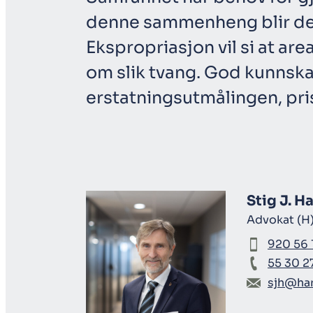
denne sammenheng blir det 
Ekspropriasjon vil si at are
om slik tvang. God kunnsk
erstatningsutmålingen, pri
Stig J. Ha
Advokat (H)
920 56 
55 30 2
sjh@har