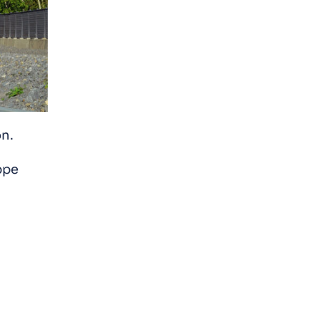
on.
ppe