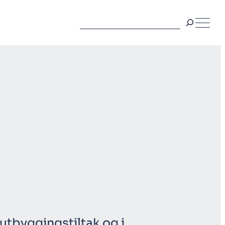
Søk
utbyggingstiltak og i