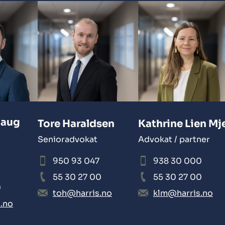
haug
Tore Haraldsen
Kathrine Lien Mje
Senioradvokat
Advokat / partner
950 93 047
938 30 000
55 30 27 00
55 30 27 00
0
toh@harris.no
klm@harris.no
.no