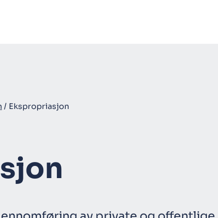
m
/
Ekspropriasjon
sjon
ennomføring av private og offentlige 