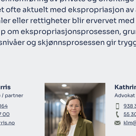
ofte aktuelt med ekspropriasjon av a
aler eller rettigheter blir ervervet med
ap om ekspropriasjonsprosessen, grun
snivåer og skjønnsprosessen gir tryg
rris
Kathrin
 / partner
Advokat 
164
938 
7 00
55 3
ris.no
klm@