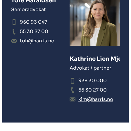
Tore Haraldsen
Senioradvokat
950 93 047
55 30 27 00
toh@harris.no
Kathrine Lien Mjell
Advokat / partner
938 30 000
55 30 27 00
klm@harris.no