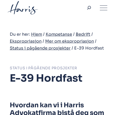
Søk
Hopp
til
innhold
Du er her:
Hjem
/
Kompetanse
/
Bedrift
/
Ekspropriasjon
/
Mer om ekspropriasjon
/
Status i pågående prosjekter
/
E-39 Hordfast
STATUS I PÅGÅENDE PROSJEKTER
E-39 Hordfast
Hvordan kan vi i Harris
Advokatfirma bistå deg som