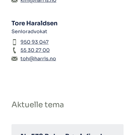
klm@harris.no
Tore Haraldsen
Senioradvokat
950 93 047
55 30 27 00
toh@harris.no
Aktuelle tema