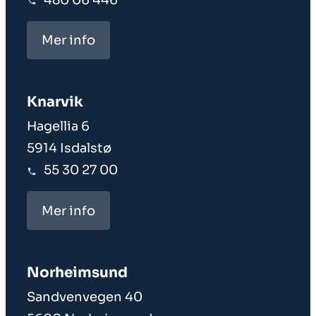
480 06 446
Mer info
Knarvik
Hagellia 6
5914 Isdalstø
55 30 27 00
Mer info
Norheim­sund
Sandvenvegen 40