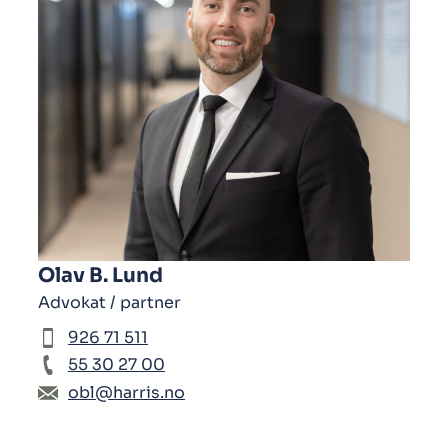
Olav B. Lund
Advokat / partner
926 71 511
55 30 27 00
obl@harris.no