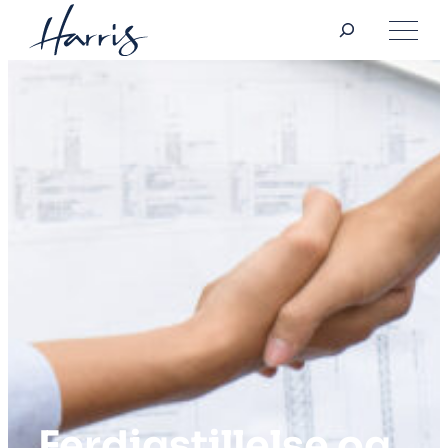
Søk
Hopp
til
innhold
Ferdigstillelse og