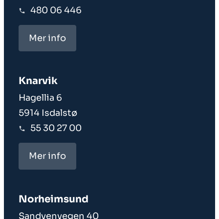
480 06 446
Mer info
Knarvik
Hagellia 6
5914 Isdalstø
55 30 27 00
Mer info
Norheim­sund
Sandvenvegen 40