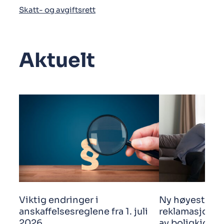
Skatt- og avgiftsrett
Aktuelt
Viktig endringer i
Ny høyestere
anskaffelsesreglene fra 1. juli
reklamasjonsf
2026
av boligkjøp