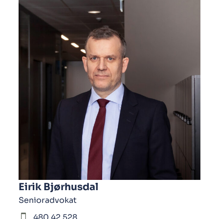
Eirik Bjørhusdal
Senioradvokat
480 42 528