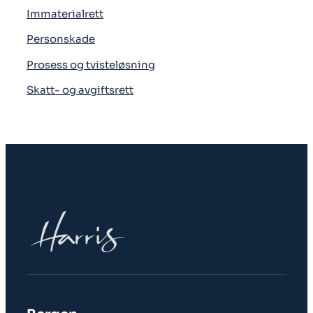
Immaterialrett
Personskade
Prosess og tvisteløsning
Skatt- og avgiftsrett