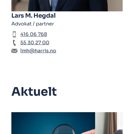
Lars M. Hegdal
Advokat / partner
416 06 768
55 30 27 00
lmh@harris.no
Aktuelt