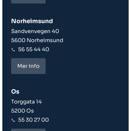
Norheim­sund
Sandvenvegen 40
5600 Norheimsund
56 55 44 40
Mer info
Os
Torggata 14
5200 Os
55 30 27 00