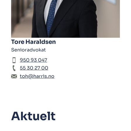
Tore Haraldsen
Senioradvokat
950 93 047
55 30 27 00
toh@harris.no
Aktuelt