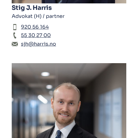
Stig J. Harris
Advokat (H) / partner
920 56 164
55 30 27 00
sjh@harris.no