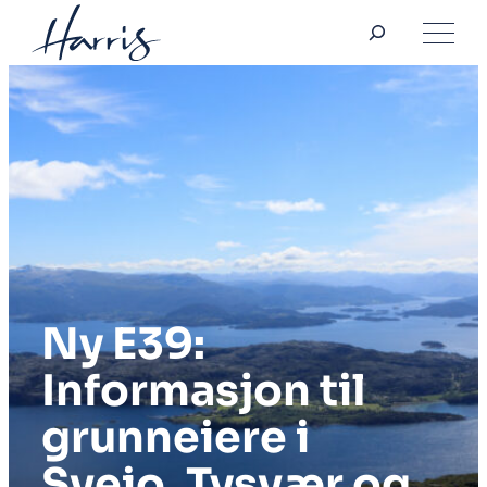
Søk
Hopp
til
innhold
Ny E39:
Informasjon til
grunneiere i
Sveio, Tysvær og