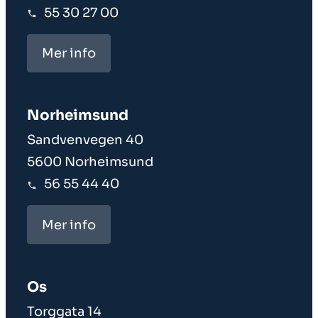
55 30 27 00
Mer info
Norheim­sund
Sandvenvegen 40
5600 Norheimsund
56 55 44 40
Mer info
Os
Torggata 14