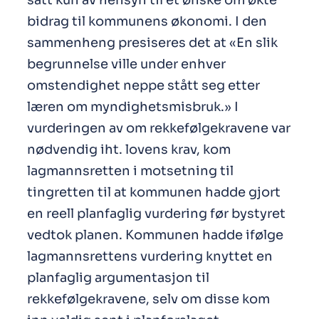
satt kun av hensyn til et ønske om økte
bidrag til kommunens økonomi. I den
sammenheng presiseres det at «En slik
begrunnelse ville under enhver
omstendighet neppe stått seg etter
læren om myndighetsmisbruk.» I
vurderingen av om rekkefølgekravene var
nødvendig iht. lovens krav, kom
lagmannsretten i motsetning til
tingretten til at kommunen hadde gjort
en reell planfaglig vurdering før bystyret
vedtok planen. Kommunen hadde ifølge
lagmannsrettens vurdering knyttet en
planfaglig argumentasjon til
rekkefølgekravene, selv om disse kom