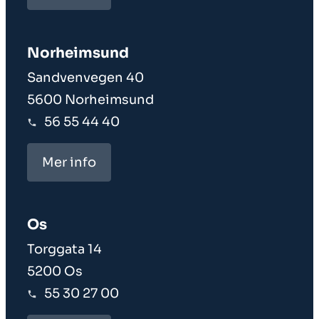
Norheim­sund
Sandvenvegen 40
5600 Norheimsund
56 55 44 40
Mer info
Os
Torggata 14
5200 Os
55 30 27 00