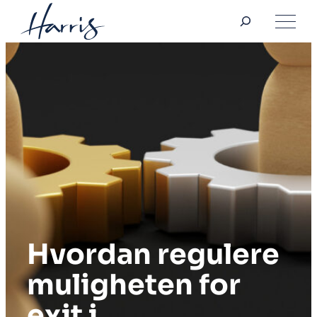
Søk
Hopp
til
innhold
Hvordan regulere
muligheten for
exit i