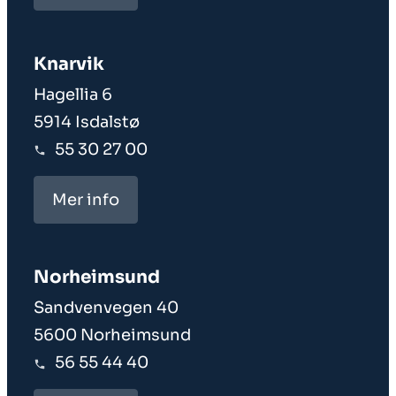
Knarvik
Hagellia 6
5914 Isdalstø
55 30 27 00
Mer info
Norheim­sund
Sandvenvegen 40
5600 Norheimsund
56 55 44 40