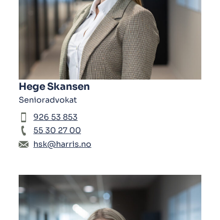
Hege Skansen
Senioradvokat
926 53 853
55 30 27 00
hsk@harris.no