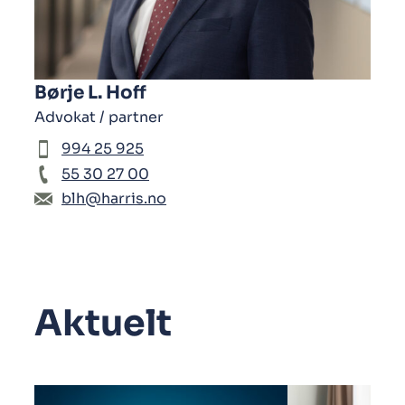
Børje L. Hoff
Advokat / partner
994 25 925
55 30 27 00
blh@harris.no
Aktuelt