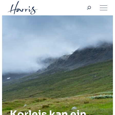
Søk
Hopp
til
innhold
Korleis kan ein