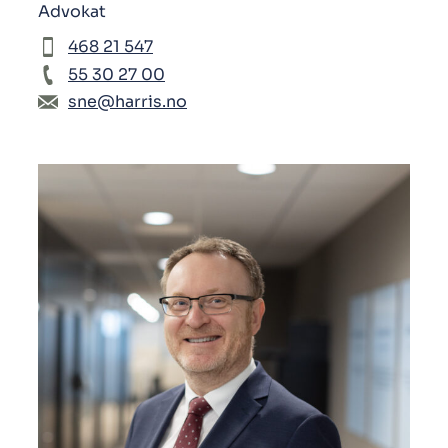
Advokat
468 21 547
55 30 27 00
sne@harris.no