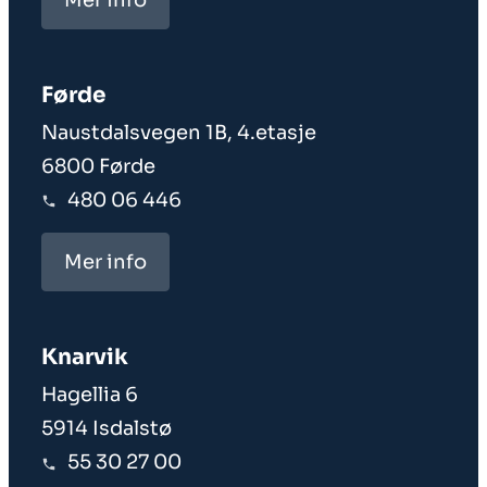
Førde
Naustdalsvegen 1B, 4.etasje
6800 Førde
480 06 446
Mer info
Knarvik
Hagellia 6
5914 Isdalstø
55 30 27 00