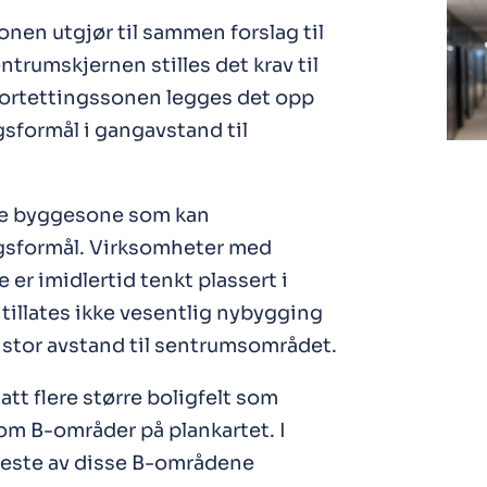
nen utgjør til sammen forslag til
trumskjernen stilles det krav til
fortettingssonen legges det opp
gsformål i gangavstand til
nde byggesone som kan
ngsformål. Virksomheter med
r imidlertid tenkt plassert i
illates ikke vesentlig nybygging
g stor avstand til sentrumsområdet.
tt flere større boligfelt som
om B-områder på plankartet. I
 fleste av disse B-områdene