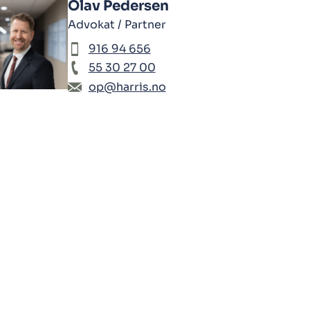
Olav Pedersen
Advokat / Partner
916 94 656
55 30 27 00
op@harris.no