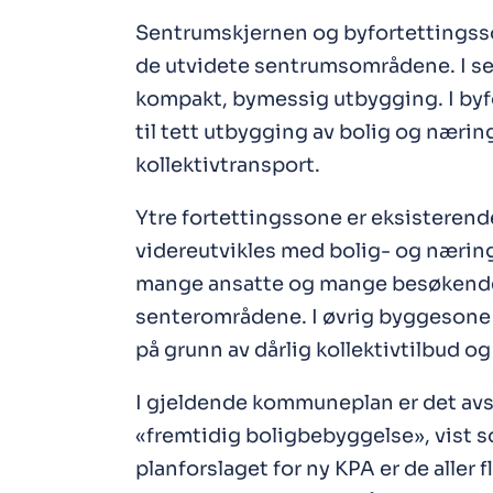
Sentrumskjernen og byfortettingsso
de utvidete sentrumsområdene. I sen
kompakt, bymessig utbygging. I by
til tett utbygging av bolig og nærin
kollektivtransport.
Ytre fortettingssone er eksistere
videreutvikles med bolig- og næri
mange ansatte og mange besøkende e
senterområdene. I øvrig byggesone t
på grunn av dårlig kollektivtilbud o
I gjeldende kommuneplan er det avsa
«fremtidig boligbebyggelse», vist s
planforslaget for ny KPA er de aller