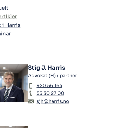
uelt
rtikler
 i Harris
inar
Stig J. Harris
Advokat (H) / partner
920 56 164
55 30 27 00
sjh@harris.no