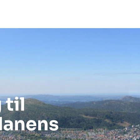
 til
anens