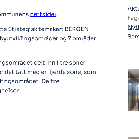
Akt
 kommunens
nettsider
.
Faga
Nytt
atte Strategisk temakart BERGEN
Sem
e byutviklingsområder og 7 områder
tingsområdet delt inn i tre soner
 er det tatt med en fjerde sone, som
tingsområdet. De fire
nelser: