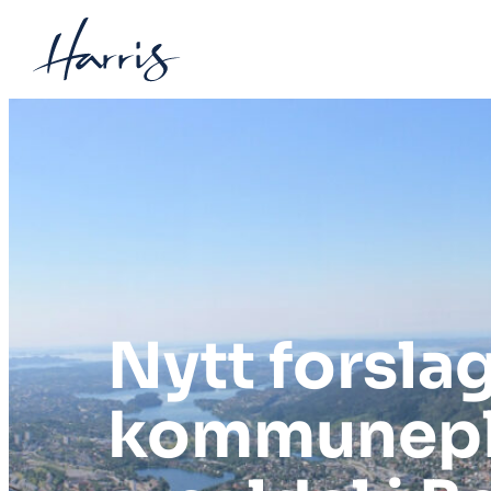
Hopp
til
innhold
Nytt forslag
kommunepl