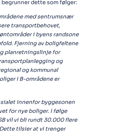
n begrunner dette som følger:
igområdene med sentrumsnær
sere transportbehovet,
røntområder i byens randsone
old. Fjerning av boligfeltene
ig planretningslinje for
transportplanlegging og
 regional og kommunal
oliger i B-områdene er
sialet innenfor byggesonen
et for nye boliger. I følge
 vil vi bli rundt 30.000 flere
tte tilsier at vi trenger