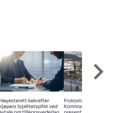
Høyesterett bekrefter
Frokostmøte |
kjøpers lojalitetsplikt ved
Kommuneplanens are
avtale om tilleggsvederlag
presenteres