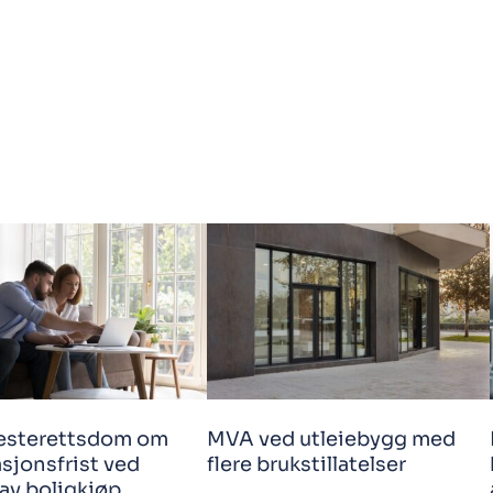
esterettsdom om
MVA ved utleiebygg med
sjonsfrist ved
flere brukstillatelser
av boligkjøp