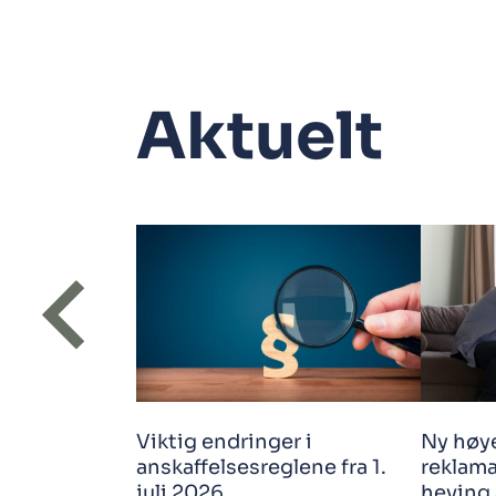
Aktuelt
Viktig endringer i
Ny høy
anskaffelsesreglene fra 1.
reklama
juli 2026
heving 