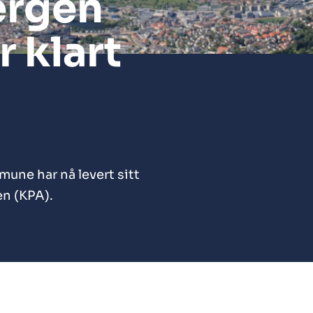
Bergen
 klart
une har nå levert sitt
en (KPA).