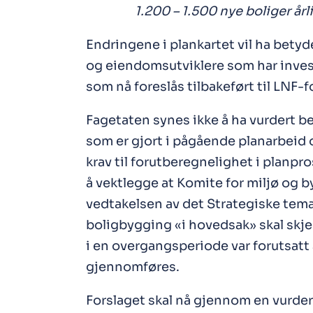
1.200 – 1.500 nye boliger årl
Endringene i plankartet vil ha bety
og eiendomsutviklere som har inves
som nå foreslås tilbakeført til LNF-f
Fagetaten synes ikke å ha vurdert b
som er gjort i pågående planarbeid
krav til forutberegnelighet i planpro
å vektlegge at Komite for miljø og b
vedtakelsen av det Strategiske tema
boligbygging «i hovedsak» skal skje
i en overgangsperiode var forutsatt 
gjennomføres.
Forslaget skal nå gjennom en vurderin