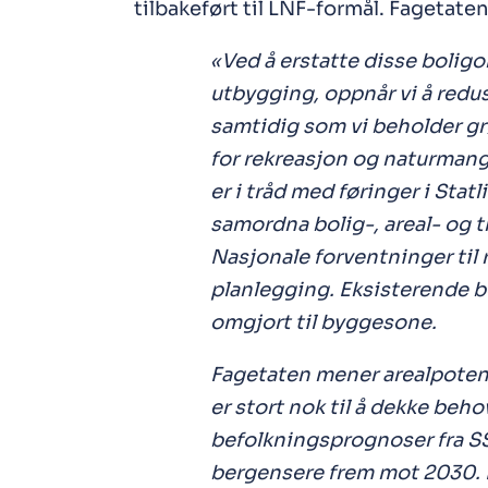
tilbakeført til LNF-formål. Fagetate
«Ved å erstatte disse bol
utbygging, oppnår vi å redu
samtidig som vi beholder g
for rekreasjon og naturmangf
er i tråd med føringer i Statl
samordna bolig-, areal- og 
Nasjonale forventninger til
planlegging. Eksisterende b
omgjort til byggesone.
Fagetaten mener arealpoten
er stort nok til å dekke behov
befolkningsprognoser fra SSB
bergensere frem mot 2030. De