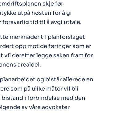
remdriftsplanen skje før
tykke utpå høsten for å gi
rsvarlig tid til å avgi uttale.
atte merknader til planforslaget
rdert opp mot de føringer som er
t vil deretter legge saken fram for
nens arealdel.
planarbeidet og bistår allerede en
re som på ulike måter vil bli
 bistand i forbindelse med den
lgende av våre advokater