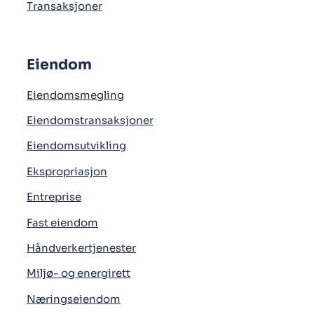
Transaksjoner
Eiendom
Eiendomsmegling
Eiendomstransaksjoner
Eiendomsutvikling
Ekspropriasjon
Entreprise
Fast eiendom
Håndverkertjenester
Miljø- og energirett
Næringseiendom