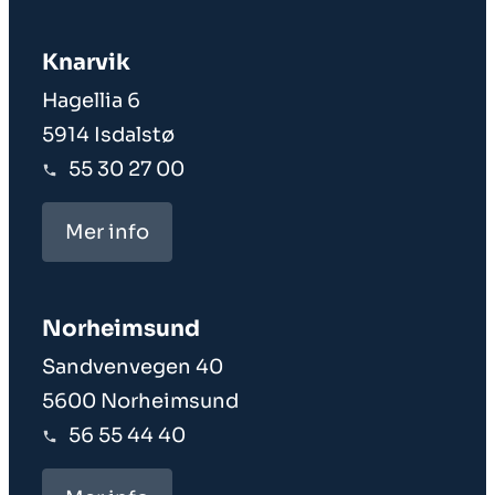
Knarvik
Hagellia 6
5914 Isdalstø
55 30 27 00
Mer info
Norheim­sund
Sandvenvegen 40
5600 Norheimsund
56 55 44 40