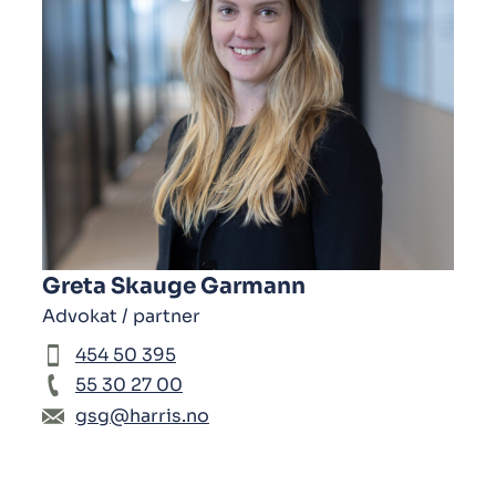
Greta Skauge Garmann
Advokat / partner
454 50 395
55 30 27 00
gsg@harris.no