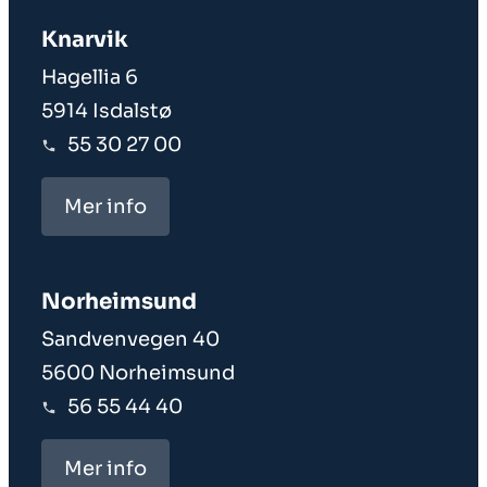
Knarvik
Hagellia 6
5914 Isdalstø
55 30 27 00
Mer info
Norheim­sund
Sandvenvegen 40
5600 Norheimsund
56 55 44 40
Mer info