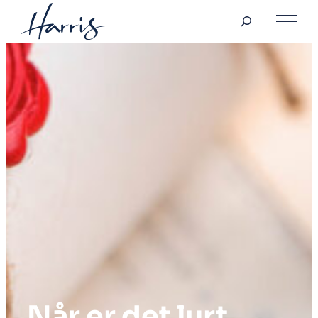
Søk
Hopp
til
innhold
Når er det lurt