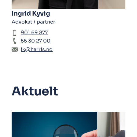
Ingrid Kyvig
Advokat / partner
901 69 877
55 30 27 00
ik@harris.no
Aktuelt