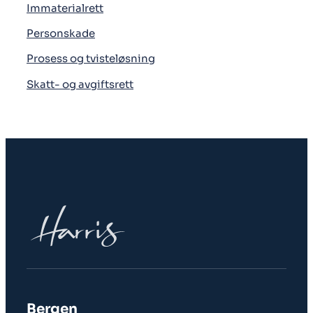
Immaterialrett
Personskade
Prosess og tvisteløsning
Skatt- og avgiftsrett
Bergen