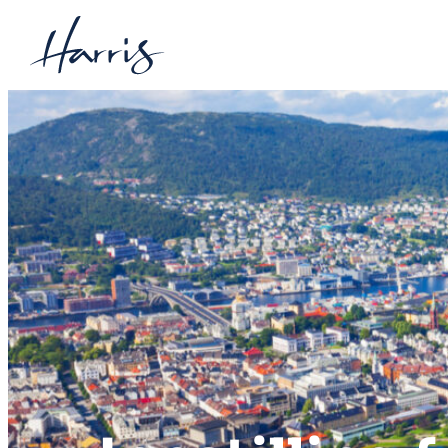
Hopp
til
innhold