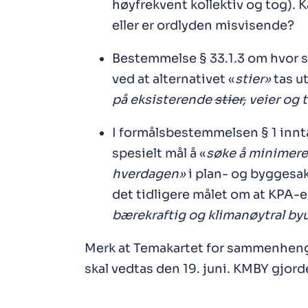
høyfrekvent kollektiv og tog).
eller er ordlyden misvisende?
Bestemmelse § 33.1.3 om hvor syk
ved at alternativet «
stier»
tas ut
på eksisterende
stier,
veier og t
I formålsbestemmelsen § 1 innta
spesielt mål å «
søke å minimere
hverdagen»
i plan- og byggesa
det tidligere målet om at KPA-e
bærekraftig og klimanøytral byu
Merk at Temakartet for sammenheng
skal vedtas den 19. juni. KMBY gjorde