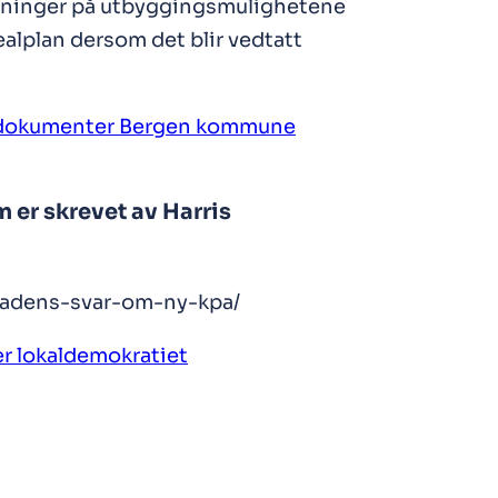
sninger på utbyggingsmulighetene
ealplan dersom det blir vedtatt
dokumenter Bergen kommune
m er skrevet av Harris
yradens-svar-om-ny-kpa/
er lokaldemokratiet