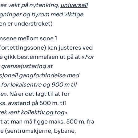
es vekt på nytenking,
universell
gninger og byrom med viktige
n er understreket)
ensene mellom sone 1
fortettingssone) kan justeres ved
re gikk bestemmelsen ut på at «
For
 grensejustering at
sjonell gangforbindelse med
for lokalsentre og 900 m til
re».
Nå er det lagt til at for
ks. avstand på 500 m. til
ekvent kollektiv
og
tog
».
ett at man må ligge maks. 500 m. fra
ne (sentrumskjerne, bybane,