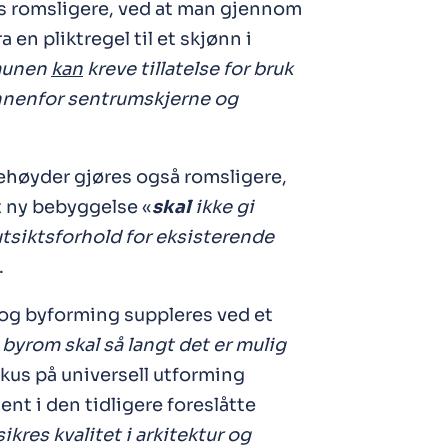
res romsligere, ved at man gjennom
a en pliktregel til et skjønn i
unen
kan
kreve tillatelse for bruk
innenfor sentrumskjerne og
høyder gjøres også romsligere,
at ny bebyggelse «
skal
ikke gi
utsiktsforhold for eksisterende
.
og byforming suppleres ved et
byrom skal så langt det er mulig
kus på universell utforming
t i den tidligere foreslåtte
sikres kvalitet i arkitektur og