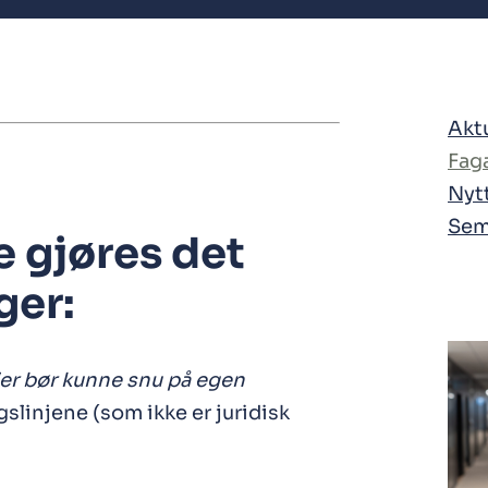
Akt
Faga
Nytt
Sem
 gjøres det
ger:
ler bør kunne snu på egen
ngslinjene (som ikke er juridisk