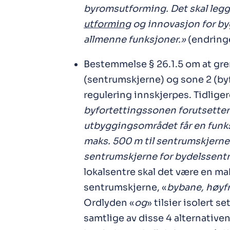
byromsutforming. Det skal legg
utforming
og innovasjon for by
allmenne funksjoner.»
(endringe
Bestemmelse § 26.1.5 om at gr
(sentrumskjerne) og sone 2 (by
regulering innskjerpes. Tidlige
byfortettingssonen forutsetter
utbyggingsområdet får en funk
maks. 500 m til sentrumskjerne 
sentrumskjerne for bydelssent
lokalsentre skal det være en ma
sentrumskjerne, «
bybane, høyfr
Ordlyden «
og
» tilsier isolert s
samtlige av disse 4 alternative