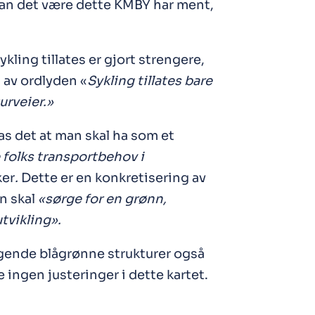
 Kan det være dette KMBY har ment,
ling tillates er gjort strengere,
 av ordlyden «
Sykling tillates bare
urveier.»
s det at man skal ha som et
 folks transportbehov i
ker
.
Dette er en konkretisering av
n skal
«sørge for en grønn,
tvikling».
ende blågrønne strukturer også
 ingen justeringer i dette kartet.