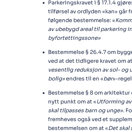
Parkeringskravet i § 17.1.4 gjø
tilførsel av ordlyden «kan» går fr
følgende bestemmelse: «
Komm
av ubebygd areal til parkering 
byfortettingssone»
Bestemmelse § 26.4.7 om bygge
ved at det tidligere kravet om 
vesentlig reduksjon av sol- og 
bolig»
endres til en «
bør
»-regel
Bestemmelse § 8 om arkitektur 
nytt punkt om at «
Utforming av 
skal tilpasses barn og unge».
Fo
fremheves også ved et supplemen
bestemmelsen om at «
Det skal 