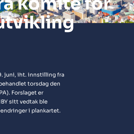
fra komite for
utvikling
 juni, iht. innstilling fra
 behandlet torsdag den
PA). Forslaget er
BY sitt vedtak ble
 endringer i plankartet.