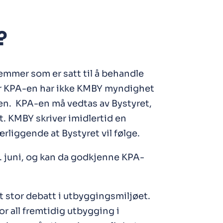
?
emmer som er satt til å behandle
er KPA-en har ikke KMBY myndighet
nen. KPA-en må vedtas av Bystyret,
 KMBY skriver imidlertid en
ærliggende at Bystyret vil følge.
. juni, og kan da godkjenne KPA-
t stor debatt i utbyggingsmiljøet.
 all fremtidig utbygging i