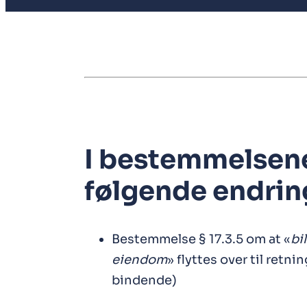
I bestemmelsene
følgende endrin
Bestemmelse § 17.3.5 om at «
bi
eiendom
» flyttes over til retni
bindende)