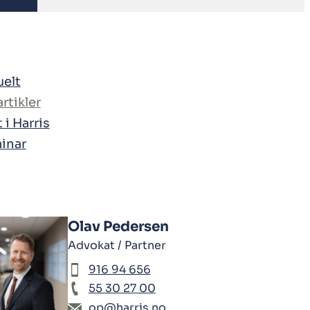
uelt
rtikler
 i Harris
inar
Olav Pedersen
Advokat / Partner
916 94 656
55 30 27 00
op@harris.no